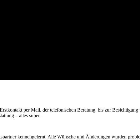
 Erstkontakt per Mail, der telefonischen Beratung, bis zur Besichtigu
attung – alles super.
tspartner kennengelernt. Alle Wünsche und Änderungen wurden probleml